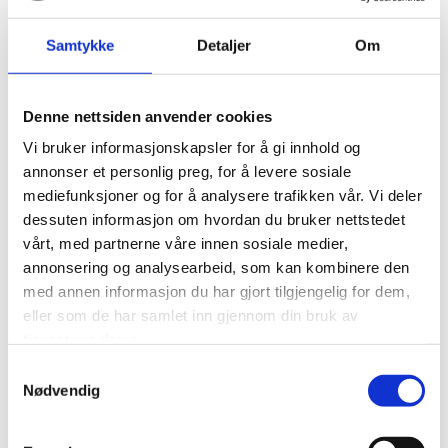
Samtykke
Detaljer
Om
Denne nettsiden anvender cookies
Vi bruker informasjonskapsler for å gi innhold og
annonser et personlig preg, for å levere sosiale
mediefunksjoner og for å analysere trafikken vår. Vi deler
dessuten informasjon om hvordan du bruker nettstedet
vårt, med partnerne våre innen sosiale medier,
annonsering og analysearbeid, som kan kombinere den
med annen informasjon du har gjort tilgjengelig for dem,
Flytting av modulbygg
eller som de har samlet inn gjennom din bruk av
tjenestene deres.
Vi håndterer demontering, transportkoordinering og ny
Samtykkevalg
oppsetting.
Nødvendig
Flytteplan