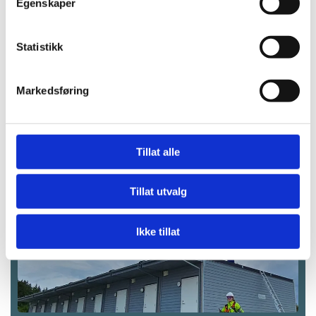
Egenskaper
Transport
Demontering
Statistikk
Oppsetting
Logistikk
Markedsføring
Oppstart
Tillat alle
Tillat utvalg
Ikke tillat