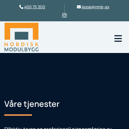
400 75 300
lasse@nmb-as


Våre tjenester