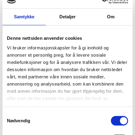
Samtykke
Detaljer
Om
Denne nettsiden anvender cookies
Vi bruker informasjonskapsler for å gi innhold og
annonser et personlig preg, for å levere sosiale
mediefunksjoner og for å analysere trafikken vår. Vi deler
dessuten informasjon om hvordan du bruker nettstedet
Lasse Granli
vårt, med partnerne våre innen sosiale medier,
annonsering og analysearbeid, som kan kombinere den
Daglig leder
med annen informasjon du har gjort tilgjengelig for dem,
eller som de har samlet inn gjennom din bruk av
tjenestene deres.
Samtykkevalg
Nødvendig