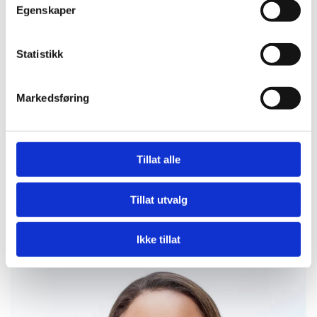
Egenskaper
Statistikk
Markedsføring
Tillat alle
Eirik Skjønnås
Tillat utvalg
Plassleder / Verneombud
Ikke tillat