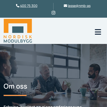
400 75 300
lasse@nmb-as


Om oss