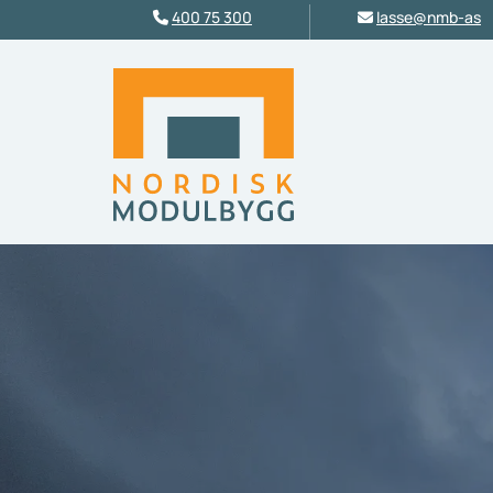
400 75 300
lasse@nmb-as

