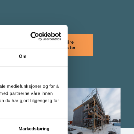
Se våre
tjenester
Om
iale mediefunksjoner og for å
 med partnerne våre innen
u har gjort tilgjengelig for
Markedsføring