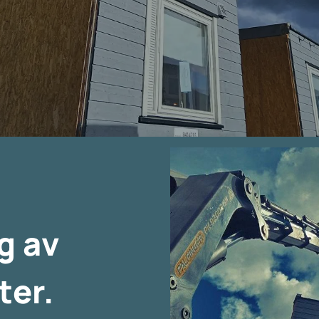
g av
ter.