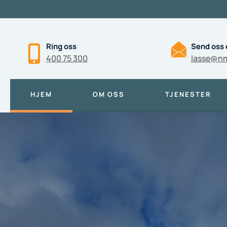
Ring oss
Send oss 
400 75 300
lasse@n
HJEM
OM OSS
TJENESTER