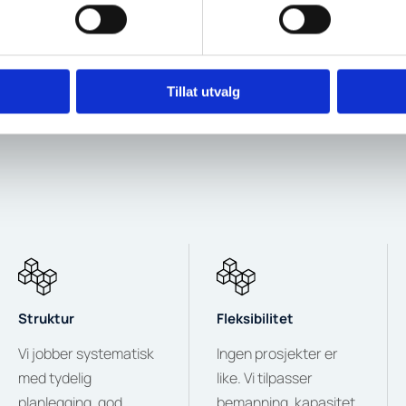
elge
Tillat utvalg
Struktur
Fleksibilitet
Vi jobber systematisk
Ingen prosjekter er
med tydelig
like. Vi tilpasser
planlegging, god
bemanning, kapasitet