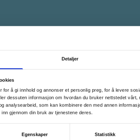
e
Vi tilbyr praktiske og
profesjonelle løsninger
 innen
gjennom hele prosjektet
Detaljer
– fra etablering til
gg
demontering og flytting.
ookies
 for å gi innhold og annonser et personlig preg, for å levere sos
deler dessuten informasjon om hvordan du bruker nettstedet vårt,
og analysearbeid, som kan kombinere den med annen informasjon d
 inn gjennom din bruk av tjenestene deres.
Egenskaper
Statistikk