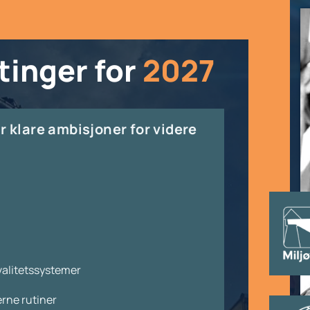
tinger for
2027
 klare ambisjoner for videre
valitetssystemer
rne rutiner