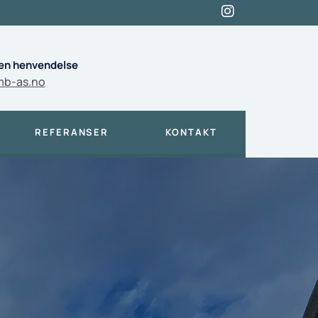
en henvendelse
mb-as.no
REFERANSER
KONTAKT