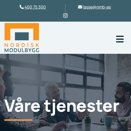
400 75 300
lasse@nmb-as


Våre tjenester