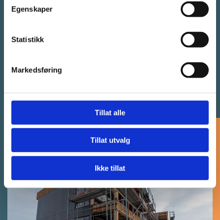
Servicebygg
Egenskaper
Midlertidige næringsbygg
Statistikk
Spesialtilpassede modulløsninger
Markedsføring
Tillat alle
Tillat utvalg
Ikke tillat