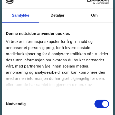
Flytting og reetablering
Samtykke
Detaljer
Om
Vi bistår med demontering, logistikk og oppmontering av
Denne nettsiden anvender cookies
eksisterende modulbygg på ny lokasjon. Dette er en
kostnadseffektiv løsning for mange kunder som ønsker
Vi bruker informasjonskapsler for å gi innhold og
gjenbruk av eksisterende moduler.
annonser et personlig preg, for å levere sosiale
mediefunksjoner og for å analysere trafikken vår. Vi deler
Vi monterer blant annet:
dessuten informasjon om hvordan du bruker nettstedet
vårt, med partnerne våre innen sosiale medier,
Boligrigger
annonsering og analysearbeid, som kan kombinere den
med annen informasjon du har gjort tilgjengelig for dem,
Kontorrigger
eller som de har samlet inn gjennom din bruk av
tjenestene deres.
Midlertidige skolebygg
Samtykkevalg
Kantiner
Nødvendig