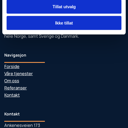
Tillat utvalg
Ikke tillat
Spesialister på montering og demontering av modulbygg i
hele Norge, samt Sverige og Danmark.
Navigasjon
Forside
Våre tjenester
Om oss
Referanser
Kontakt
Kontakt
Ankenesveien 173