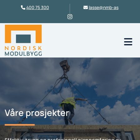
400 75 300
lasse@nmb-as


Våre prosjekter